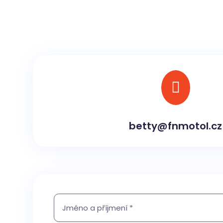

betty@fnmotol.cz