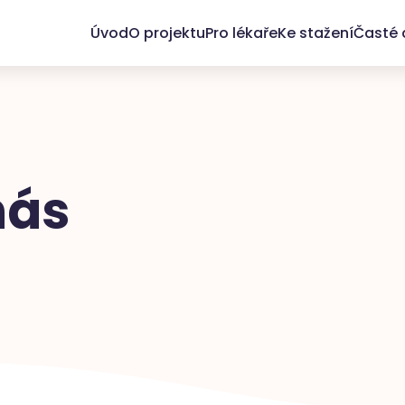
Úvod
O projektu
Pro lékaře
Ke stažení
Časté 
ás