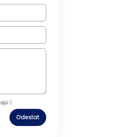
dajů
Odeslat