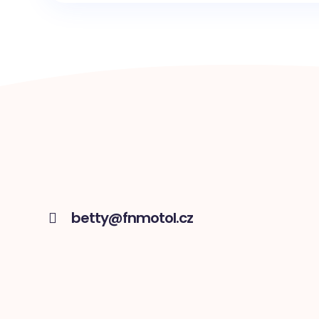
betty@fnmotol.cz
