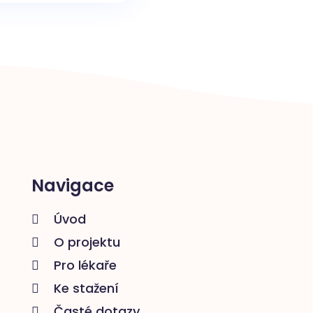
Navigace
Úvod

O projektu

Pro lékaře

Ke stažení

Časté dotazy
